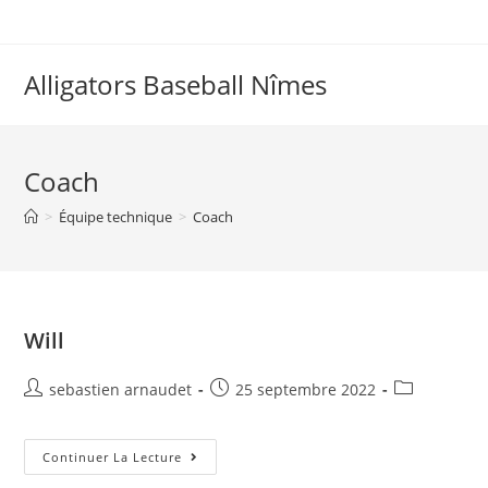
Skip
to
content
Alligators Baseball Nîmes
Coach
>
Équipe technique
>
Coach
Will
Auteur/autrice
Post
Post
sebastien arnaudet
25 septembre 2022
de
published:
category:
la
publication :
Will
Continuer La Lecture