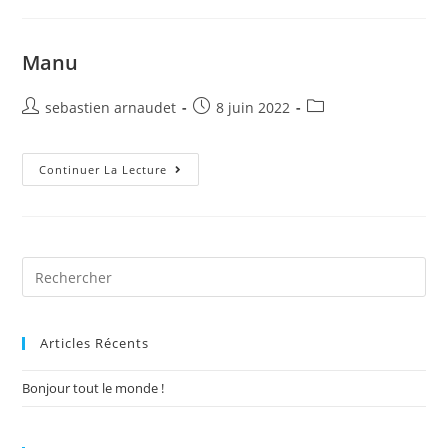
Manu
Auteur/autrice
Post
Post
sebastien arnaudet
8 juin 2022
de
published:
category:
la
publication :
Manu
Continuer La Lecture
Articles Récents
Bonjour tout le monde !