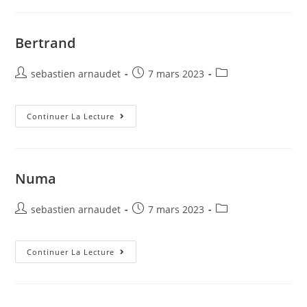
Bertrand
Auteur/autrice
Post
Post
sebastien arnaudet
7 mars 2023
de
published:
category:
la
publication :
Bertrand
Continuer La Lecture
Numa
Auteur/autrice
Post
Post
sebastien arnaudet
7 mars 2023
de
published:
category:
la
publication :
Numa
Continuer La Lecture