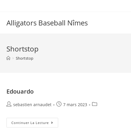
Skip
to
content
Alligators Baseball Nîmes
Shortstop
>
Shortstop
Edouardo
Auteur/autrice
Post
Post
sebastien arnaudet
7 mars 2023
de
published:
category:
la
publication :
Edouardo
Continuer La Lecture